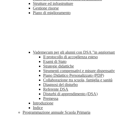
Strutture ed infrastrutture
Gestione risorse
Piano di miglioramento
Vademecum per gli alunni con DSA "in aggiorna
Il protocollo di accoglienza esteso
Esami di Stato
Strategie didattiche
Strumenti compensativi e misure dispensativ
Piano Didattico Personalizzato (PDP)
Collaborazione tra scuola, famiglia e sanità
Diagnosi del disturbo
Referente DSA
Disturbi di apprendimento (DSA)
Premessa
Introduzione
Indice
Programmazione annuale Scuola Primaria