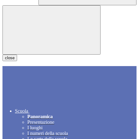
close
Scuola
Panoramica
Presentazione
I luoghi
I numeri della scuola
Le carte della scuola