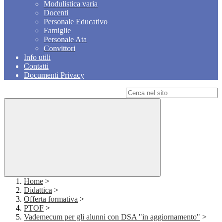
Modulistica varia
Docenti
Personale Educativo
Famiglie
Personale Ata
Convittori
Info utili
Contatti
Documenti Privacy
Campo di ricerca per le pagine del sito
Home
>
Didattica
>
Offerta formativa
>
PTOF
>
Vademecum per gli alunni con DSA "in aggiornamento"
>