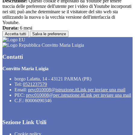
Descrizione:
Questo cookie è impostato da Youtube per tenere
traccia delle preferenze dell'utente per i video di Youtube incorporati
nei siti; può anche determinare se il visitatore del sito web sta
utilizzando la nuova o la vecchia versione dell'interfaccia di
Youtube.
Durata:
6 mesi
Accetta tutti
Salva le preferenze
Convitto Maria Luigia
Contatti
Convitto Maria Luigia
borgo Lalatta, 14 - 43121 PARMA (PR)
Tel:
0521237579
Email:
prvc010008@istruzione.it
Link per inviare una mail
PEC:
prvc010008@pec.istruzione.it
Link per inviare una mail
C.F.: 80006090346
Sezione Link Utili
Cookie policy