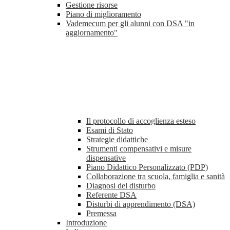
Gestione risorse
Piano di miglioramento
Vademecum per gli alunni con DSA "in
aggiornamento"
Il protocollo di accoglienza esteso
Esami di Stato
Strategie didattiche
Strumenti compensativi e misure
dispensative
Piano Didattico Personalizzato (PDP)
Collaborazione tra scuola, famiglia e sanità
Diagnosi del disturbo
Referente DSA
Disturbi di apprendimento (DSA)
Premessa
Introduzione