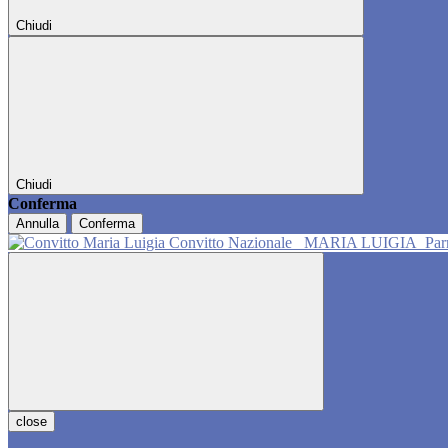
Chiudi
Chiudi
Conferma
Annulla
Conferma
Convitto Nazionale
MARIA LUIGIA
Pa
close