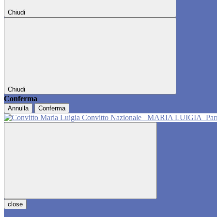
Chiudi
Chiudi
Conferma
Annulla
Conferma
Convitto Nazionale
MARIA LUIGIA
Pa
close