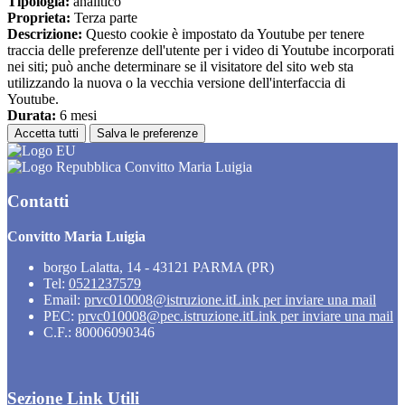
Tipologia:
analitico
Proprieta:
Terza parte
Descrizione:
Questo cookie è impostato da Youtube per tenere
traccia delle preferenze dell'utente per i video di Youtube incorporati
nei siti; può anche determinare se il visitatore del sito web sta
utilizzando la nuova o la vecchia versione dell'interfaccia di
Youtube.
Durata:
6 mesi
Accetta tutti
Salva le preferenze
Convitto Maria Luigia
Contatti
Convitto Maria Luigia
borgo Lalatta, 14 - 43121 PARMA (PR)
Tel:
0521237579
Email:
prvc010008@istruzione.it
Link per inviare una mail
PEC:
prvc010008@pec.istruzione.it
Link per inviare una mail
C.F.: 80006090346
Sezione Link Utili