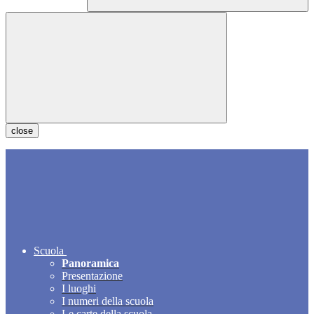
close
Scuola
Panoramica
Presentazione
I luoghi
I numeri della scuola
Le carte della scuola