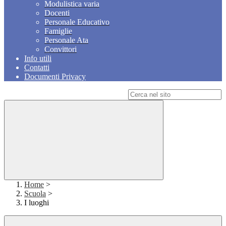
Modulistica varia
Docenti
Personale Educativo
Famiglie
Personale Ata
Convittori
Info utili
Contatti
Documenti Privacy
Campo di ricerca per le pagine del sito
Home
>
Scuola
>
I luoghi