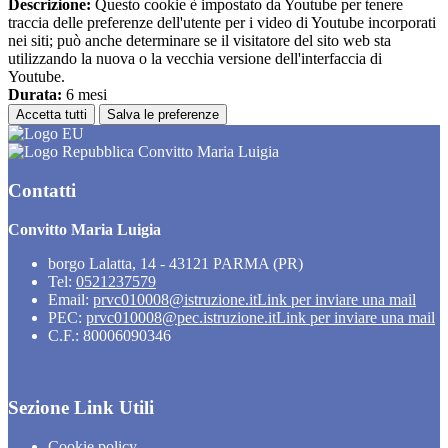
Descrizione:
Questo cookie è impostato da Youtube per tenere
traccia delle preferenze dell'utente per i video di Youtube incorporati
nei siti; può anche determinare se il visitatore del sito web sta
utilizzando la nuova o la vecchia versione dell'interfaccia di
Youtube.
Durata:
6 mesi
Accetta tutti
Salva le preferenze
Convitto Maria Luigia
Contatti
Convitto Maria Luigia
borgo Lalatta, 14 - 43121 PARMA (PR)
Tel:
0521237579
Email:
prvc010008@istruzione.it
Link per inviare una mail
PEC:
prvc010008@pec.istruzione.it
Link per inviare una mail
C.F.: 80006090346
Sezione Link Utili
Cookie policy