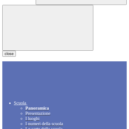
close
Scuola
Panoramica
Presentazione
I luoghi
I numeri della scuola
Le carte della scuola