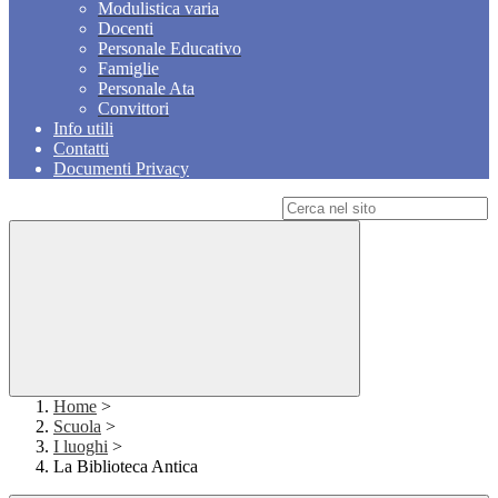
Modulistica varia
Docenti
Personale Educativo
Famiglie
Personale Ata
Convittori
Info utili
Contatti
Documenti Privacy
Campo di ricerca per le pagine del sito
Home
>
Scuola
>
I luoghi
>
La Biblioteca Antica