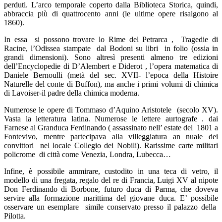
perduti. L’arco temporale coperto dalla Biblioteca Storica, quindi,
abbraccia più di quattrocento anni (le ultime opere risalgono al
1860).
In essa si possono trovare lo Rime del Petrarca , Tragedie di
Racine, l’Odissea stampate dal Bodoni su libri in folio (ossia in
grandi dimensioni). Sono altresì presenti almeno tre edizioni
dell’Encyclopedie di D’Alembert e Diderot , l’opera matematica di
Daniele Bernoulli (metà del sec. XVII- l’epoca della Histoire
Naturelle del conte di Buffon), ma anche i primi volumi di chimica
di Lavoiser-il padre della chimica moderna.
Numerose le opere di Tommaso d’Aquino Aristotele (secolo XV).
Vasta la letteratura latina. Numerose le lettere aurtografe . dai
Farnese al Granduca Ferdinando ( assassinato nell’ estate del 1801 a
Fontevivo, mentre partecipava alla villeggiatura an nuale dei
convittori nel locale Collegio dei Nobili). Rarissime carte militari
policrome di città come Venezia, Londra, Lubecca…
Infine, è possibile ammirare, custodito in una teca di vetro, il
modello di una fregata, regalo del re di Francia, Luigi XV al nipote
Don Ferdinando di Borbone, futuro duca di Parma, che doveva
servire alla formazione marittima del giovane duca. E’ possibile
osservare un esemplare simile conservato presso il palazzo della
Pilotta.