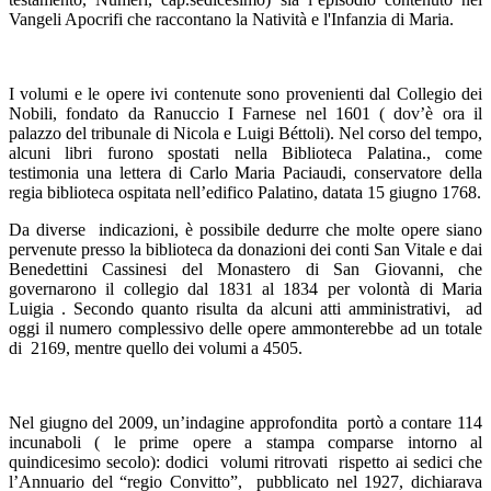
Vangeli Apocrifi che raccontano la Natività e l'Infanzia di Maria.
I volumi e le opere ivi contenute sono provenienti dal Collegio dei
Nobili, fondato da Ranuccio I Farnese nel 1601 ( dov’è ora il
palazzo del tribunale di Nicola e Luigi Béttoli). Nel corso del tempo,
alcuni libri furono spostati nella Biblioteca Palatina., come
testimonia una lettera di Carlo Maria Paciaudi, conservatore della
regia biblioteca ospitata nell’edifico Palatino, datata 15 giugno 1768.
Da diverse indicazioni, è possibile dedurre che molte opere siano
pervenute presso la biblioteca da donazioni dei conti San Vitale e dai
Benedettini Cassinesi del Monastero di San Giovanni, che
governarono il collegio dal 1831 al 1834 per volontà di Maria
Luigia . Secondo quanto risulta da alcuni atti amministrativi, ad
oggi il numero complessivo delle opere ammonterebbe ad un totale
di 2169, mentre quello dei volumi a 4505.
Nel giugno del 2009, un’indagine approfondita portò a contare 114
incunaboli ( le prime opere a stampa comparse intorno al
quindicesimo secolo): dodici volumi ritrovati rispetto ai sedici che
l’Annuario del “regio Convitto”, pubblicato nel 1927, dichiarava