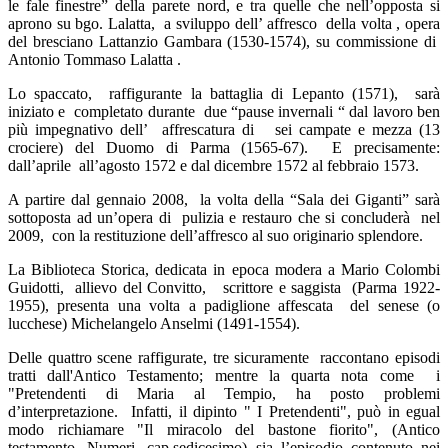
le fale finestre” della parete nord, e tra quelle che nell’opposta si
aprono su bgo. Lalatta, a sviluppo dell’ affresco della volta , opera
del bresciano Lattanzio Gambara (1530-1574), su commissione di
Antonio Tommaso Lalatta .
Lo spaccato, raffigurante la battaglia di Lepanto (1571), sarà
iniziato e completato durante due “pause invernali “ dal lavoro ben
più impegnativo dell’ affrescatura di sei campate e mezza (13
crociere) del Duomo di Parma (1565-67). E precisamente:
dall’aprile all’agosto 1572 e dal dicembre 1572 al febbraio 1573.
A partire dal gennaio 2008, la volta della “Sala dei Giganti” sarà
sottoposta ad un’opera di pulizia e restauro che si concluderà nel
2009, con la restituzione dell’affresco al suo originario splendore.
La Biblioteca Storica, dedicata in epoca modera a Mario Colombi
Guidotti, allievo del Convitto, scrittore e saggista (Parma 1922-
1955), presenta una volta a padiglione affescata del senese (o
lucchese) Michelangelo Anselmi (1491-1554).
Delle quattro scene raffigurate, tre sicuramente raccontano episodi
tratti dall'Antico Testamento; mentre la quarta nota come i
"Pretendenti di Maria al Tempio, ha posto problemi
d’interpretazione. Infatti, il dipinto " I Pretendenti", può in egual
modo richiamare "Il miracolo del bastone fiorito", (Antico
testamento, Numeri, cap.sedicesimo) sia l’episodio contenuto nei