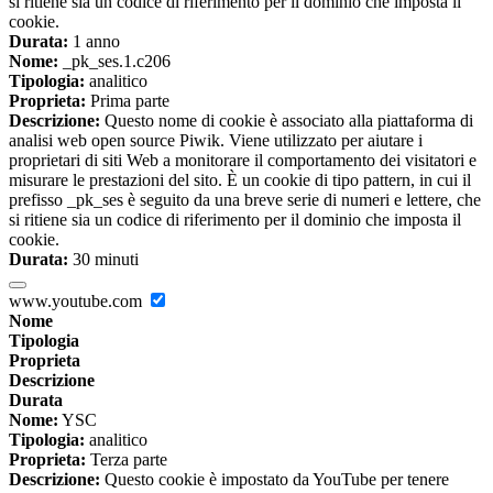
si ritiene sia un codice di riferimento per il dominio che imposta il
cookie.
Durata:
1 anno
Nome:
_pk_ses.1.c206
Tipologia:
analitico
Proprieta:
Prima parte
Descrizione:
Questo nome di cookie è associato alla piattaforma di
analisi web open source Piwik. Viene utilizzato per aiutare i
proprietari di siti Web a monitorare il comportamento dei visitatori e
misurare le prestazioni del sito. È un cookie di tipo pattern, in cui il
prefisso _pk_ses è seguito da una breve serie di numeri e lettere, che
si ritiene sia un codice di riferimento per il dominio che imposta il
cookie.
Durata:
30 minuti
www.youtube.com
Nome
Tipologia
Proprieta
Descrizione
Durata
Nome:
YSC
Tipologia:
analitico
Proprieta:
Terza parte
Descrizione:
Questo cookie è impostato da YouTube per tenere