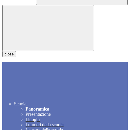
close
Scuola
Panoramica
Presentazione
I luoghi
I numeri della scuola
Le carte della scuola