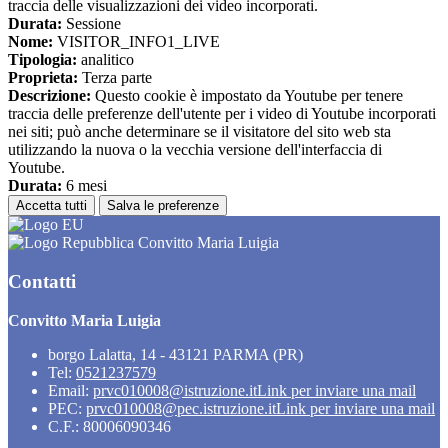
traccia delle visualizzazioni dei video incorporati.
Durata:
Sessione
Nome:
VISITOR_INFO1_LIVE
Tipologia:
analitico
Proprieta:
Terza parte
Descrizione:
Questo cookie è impostato da Youtube per tenere
traccia delle preferenze dell'utente per i video di Youtube incorporati
nei siti; può anche determinare se il visitatore del sito web sta
utilizzando la nuova o la vecchia versione dell'interfaccia di
Youtube.
Durata:
6 mesi
Accetta tutti
Salva le preferenze
Convitto Maria Luigia
Contatti
Convitto Maria Luigia
borgo Lalatta, 14 - 43121 PARMA (PR)
Tel:
0521237579
Email:
prvc010008@istruzione.it
Link per inviare una mail
PEC:
prvc010008@pec.istruzione.it
Link per inviare una mail
C.F.: 80006090346