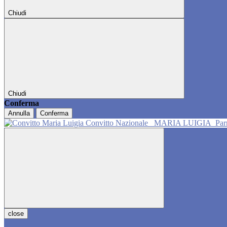
Chiudi
Chiudi
Conferma
Annulla
Conferma
Convitto Nazionale
MARIA LUIGIA
Pa
close