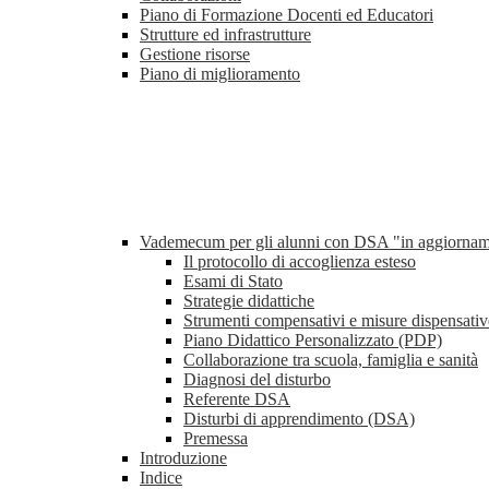
Piano di Formazione Docenti ed Educatori
Strutture ed infrastrutture
Gestione risorse
Piano di miglioramento
Vademecum per gli alunni con DSA "in aggiorna
Il protocollo di accoglienza esteso
Esami di Stato
Strategie didattiche
Strumenti compensativi e misure dispensativ
Piano Didattico Personalizzato (PDP)
Collaborazione tra scuola, famiglia e sanità
Diagnosi del disturbo
Referente DSA
Disturbi di apprendimento (DSA)
Premessa
Introduzione
Indice