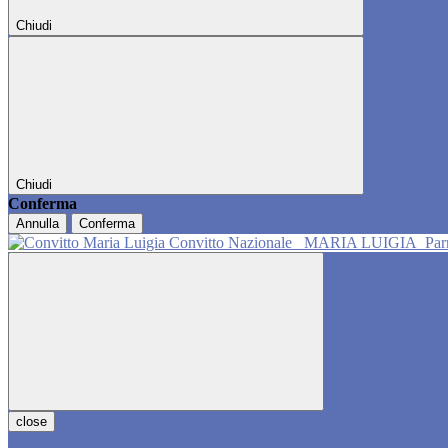
Chiudi
Chiudi
Conferma
Annulla
Conferma
Convitto Nazionale
MARIA LUIGIA
Pa
close