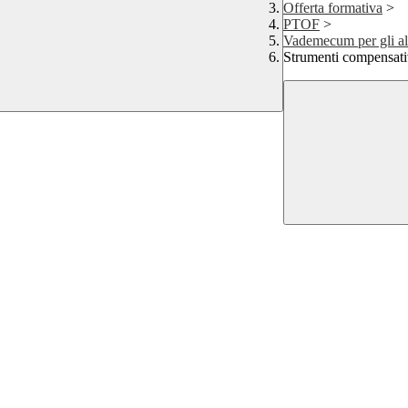
Offerta formativa
>
PTOF
>
Vademecum per gli a
Strumenti compensativ