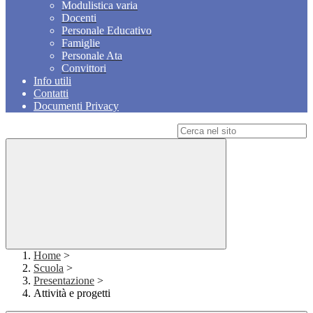
Modulistica varia
Docenti
Personale Educativo
Famiglie
Personale Ata
Convittori
Info utili
Contatti
Documenti Privacy
Campo di ricerca per le pagine del sito
Home
>
Scuola
>
Presentazione
>
Attività e progetti