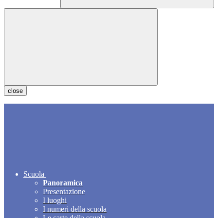
close
Scuola
Panoramica
Presentazione
I luoghi
I numeri della scuola
Le carte della scuola