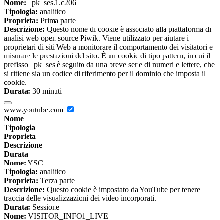
Nome:
_pk_ses.1.c206
Tipologia:
analitico
Proprieta:
Prima parte
Descrizione:
Questo nome di cookie è associato alla piattaforma di
analisi web open source Piwik. Viene utilizzato per aiutare i
proprietari di siti Web a monitorare il comportamento dei visitatori e
misurare le prestazioni del sito. È un cookie di tipo pattern, in cui il
prefisso _pk_ses è seguito da una breve serie di numeri e lettere, che
si ritiene sia un codice di riferimento per il dominio che imposta il
cookie.
Durata:
30 minuti
www.youtube.com
Nome
Tipologia
Proprieta
Descrizione
Durata
Nome:
YSC
Tipologia:
analitico
Proprieta:
Terza parte
Descrizione:
Questo cookie è impostato da YouTube per tenere
traccia delle visualizzazioni dei video incorporati.
Durata:
Sessione
Nome:
VISITOR_INFO1_LIVE