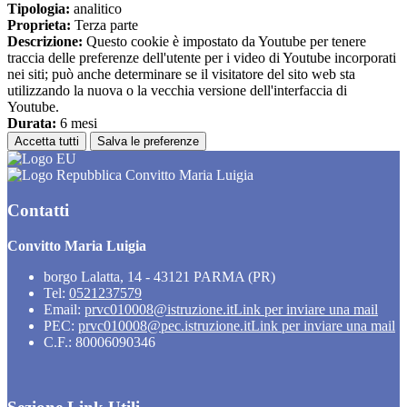
Tipologia:
analitico
Proprieta:
Terza parte
Descrizione:
Questo cookie è impostato da Youtube per tenere
traccia delle preferenze dell'utente per i video di Youtube incorporati
nei siti; può anche determinare se il visitatore del sito web sta
utilizzando la nuova o la vecchia versione dell'interfaccia di
Youtube.
Durata:
6 mesi
Accetta tutti
Salva le preferenze
Convitto Maria Luigia
Contatti
Convitto Maria Luigia
borgo Lalatta, 14 - 43121 PARMA (PR)
Tel:
0521237579
Email:
prvc010008@istruzione.it
Link per inviare una mail
PEC:
prvc010008@pec.istruzione.it
Link per inviare una mail
C.F.: 80006090346