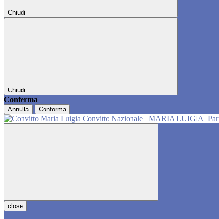
Chiudi
Chiudi
Conferma
Annulla
Conferma
Convitto Nazionale
MARIA LUIGIA
Pa
close