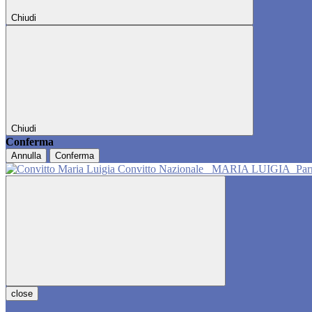
Chiudi
Chiudi
Conferma
Annulla
Conferma
Convitto Nazionale
MARIA LUIGIA
Pa
close