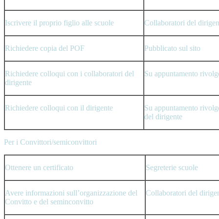
Iscrivere il proprio figlio alle scuole
Collaboratori del dirigen
Richiedere copia del POF
Pubblicato sul sito
Richiedere colloqui con i collaboratori del
Su appuntamento rivolge
dirigente
Richiedere colloqui con il dirigente
Su appuntamento rivolge
del dirigente
Per i Convittori/semiconvittori
Ottenere un certificato
Segreterie scuole
Avere informazioni sull’organizzazione del
Collaboratori del dirige
Convitto e del seminconvitto