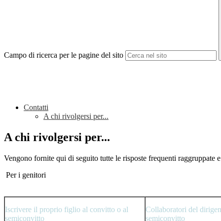
Campo di ricerca per le pagine del sito
Contatti
A chi rivolgersi per...
A chi rivolgersi per...
Vengono fornite qui di seguito tutte le risposte frequenti raggruppate e
Per i genitori
Iscrivere il proprio figlio al convitto o al
Collaboratori del dirigent
semiconvitto
semiconvitto