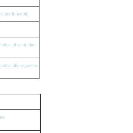
te per le scuole
ndosi al centralino
ndosi alla segreteria
nte