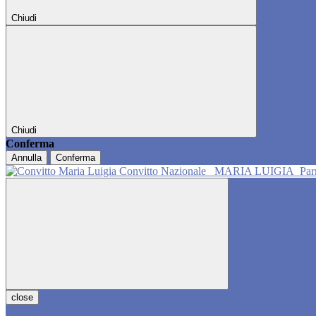
Chiudi
Chiudi
Conferma
Annulla
Conferma
Convitto Nazionale
MARIA LUIGIA
Pa
close