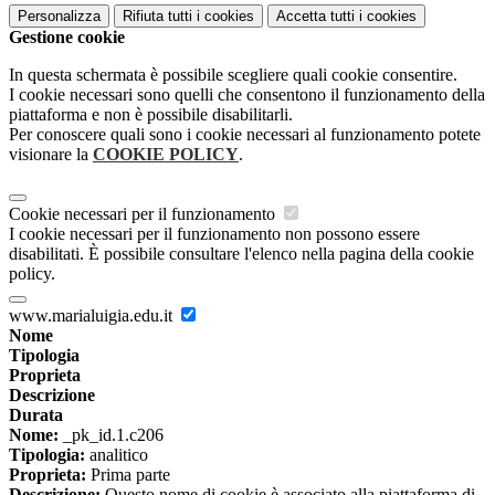
Personalizza
Rifiuta tutti
i cookies
Accetta tutti
i cookies
Gestione cookie
In questa schermata è possibile scegliere quali cookie consentire.
I cookie necessari sono quelli che consentono il funzionamento della
piattaforma e non è possibile disabilitarli.
Per conoscere quali sono i cookie necessari al funzionamento potete
visionare la
COOKIE POLICY
.
Cookie necessari per il funzionamento
I cookie necessari per il funzionamento non possono essere
disabilitati. È possibile consultare l'elenco nella pagina della cookie
policy.
www.marialuigia.edu.it
Nome
Tipologia
Proprieta
Descrizione
Durata
Nome:
_pk_id.1.c206
Tipologia:
analitico
Proprieta:
Prima parte
Descrizione:
Questo nome di cookie è associato alla piattaforma di