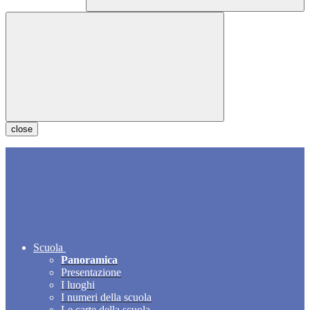
close
Scuola
Panoramica
Presentazione
I luoghi
I numeri della scuola
Le carte della scuola