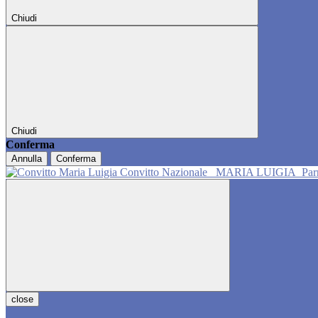
Chiudi
Chiudi
Conferma
Annulla
Conferma
Convitto Nazionale
MARIA LUIGIA
Pa
close