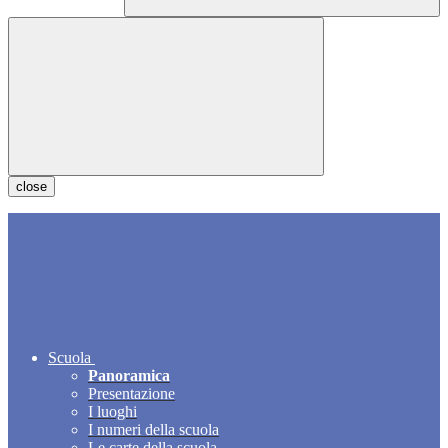
close
Scuola
Panoramica
Presentazione
I luoghi
I numeri della scuola
Le carte della scuola