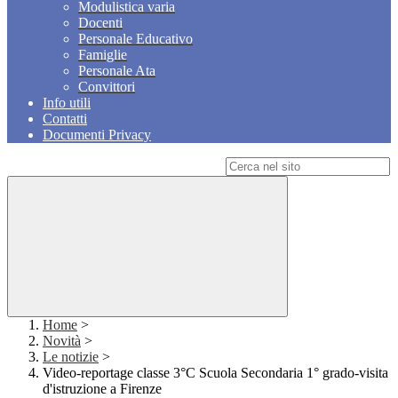
Modulistica varia
Docenti
Personale Educativo
Famiglie
Personale Ata
Convittori
Info utili
Contatti
Documenti Privacy
Campo di ricerca per le pagine del sito
Home
>
Novità
>
Le notizie
>
Video-reportage classe 3°C Scuola Secondaria 1° grado-visita
d'istruzione a Firenze