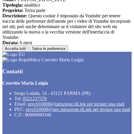
Tipologia:
analitico
Proprieta:
Terza parte
Descrizione:
Questo cookie è impostato da Youtube per tenere
traccia delle preferenze dell'utente per i video di Youtube incorporati
nei siti; può anche determinare se il visitatore del sito web sta
utilizzando la nuova o la vecchia versione dell'interfaccia di
Youtube.
Durata:
6 mesi
Accetta tutti
Salva le preferenze
Convitto Maria Luigia
Contatti
Convitto Maria Luigia
borgo Lalatta, 14 - 43121 PARMA (PR)
Tel:
0521237579
Email:
prvc010008@istruzione.it
Link per inviare una mail
PEC:
prvc010008@pec.istruzione.it
Link per inviare una mail
C.F.: 80006090346