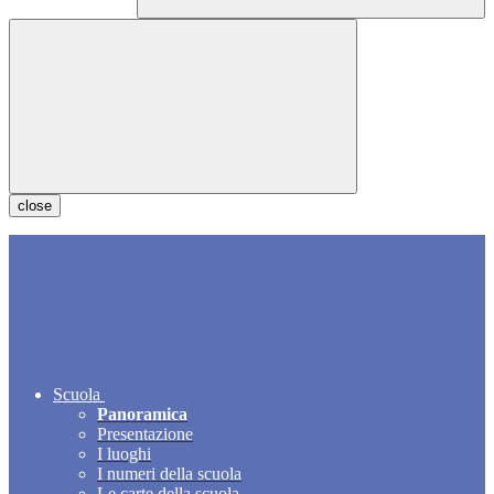
close
Scuola
Panoramica
Presentazione
I luoghi
I numeri della scuola
Le carte della scuola