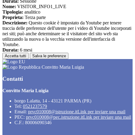
Durata:
Sessione
Nome:
VISITOR_INFO1_LIVE
Tipologia:
analitico
Proprieta:
Terza parte
Descrizione:
Questo cookie è impostato da Youtube per tenere
traccia delle preferenze dell'utente per i video di Youtube incorporati
nei siti; può anche determinare se il visitatore del sito web sta
utilizzando la nuova o la vecchia versione dell'interfaccia di
Youtube.
Durata:
6 mesi
Accetta tutti
Salva le preferenze
Convitto Maria Luigia
Contatti
Convitto Maria Luigia
borgo Lalatta, 14 - 43121 PARMA (PR)
Tel:
0521237579
Email:
prvc010008@istruzione.it
Link per inviare una mail
PEC:
prvc010008@pec.istruzione.it
Link per inviare una mail
C.F.: 80006090346