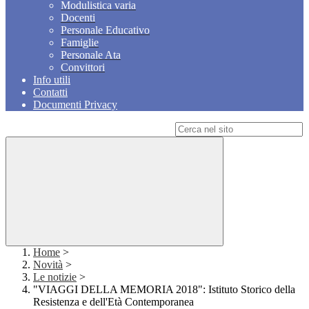
Modulistica varia
Docenti
Personale Educativo
Famiglie
Personale Ata
Convittori
Info utili
Contatti
Documenti Privacy
Campo di ricerca per le pagine del sito
Home
>
Novità
>
Le notizie
>
"VIAGGI DELLA MEMORIA 2018": Istituto Storico della
Resistenza e dell'Età Contemporanea