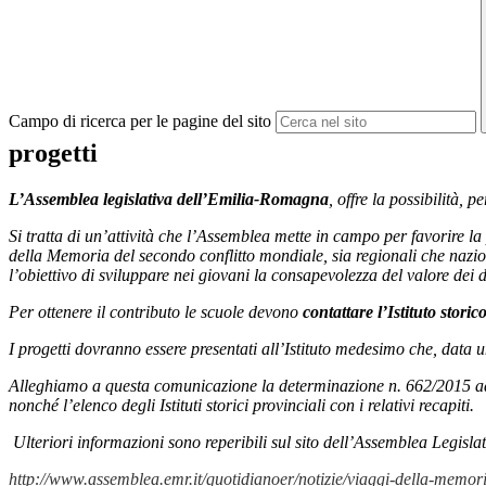
Campo di ricerca per le pagine del sito
progetti
L’Assemblea legislativa dell’Emilia-Romagna
, offre la possibilità, p
Si tratta di un’attività che l’Assemblea mette in campo per favorire la
della Memoria del secondo conflitto mondiale, sia regionali che nazion
l’obiettivo di sviluppare nei giovani la consapevolezza del valore dei 
Per ottenere il contributo le scuole devono
contattare l’Istituto storic
I progetti dovranno essere presentati all’Istituto medesimo che, data un
Alleghiamo a questa comunicazione la determinazione n. 662/2015 ad o
nonché l’elenco degli Istituti storici provinciali con i relativi recapiti.
Ulteriori informazioni sono reperibili sul sito dell’Assemblea Legis
http://www.assemblea.emr.it/quotidianoer/notizie/viaggi-della-memori