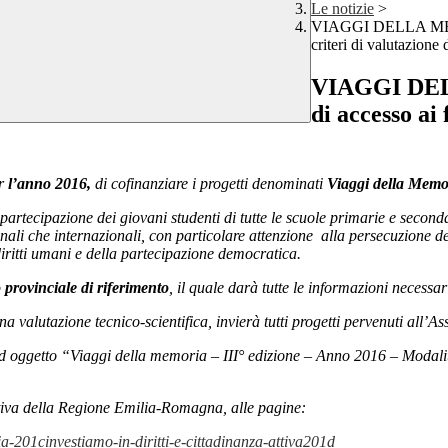
Le notizie
>
VIAGGI DELLA MEMOR
criteri di valutazione 
VIAGGI DEL
di accesso ai
er
l’anno 2016,
di cofinanziare i progetti denominati
Viaggi della Memo
 partecipazione dei giovani studenti di tutte le scuole primarie e secon
ali che internazionali, con particolare attenzione alla persecuzione de
diritti umani e della partecipazione democratica.
o provinciale di riferimento
, il quale darà tutte le informazioni necessa
a valutazione tecnico-scientifica, invierà tutti progetti pervenuti all’A
ggetto “Viaggi della memoria – III° edizione – Anno 2016 – Modalità di
lativa della Regione Emilia-Romagna, alle pagine:
a-201cinvestiamo-in-diritti-e-cittadinanza-attiva201d