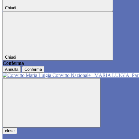
Chiudi
Chiudi
Conferma
Annulla
Conferma
Convitto Nazionale
MARIA LUIGIA
Pa
close