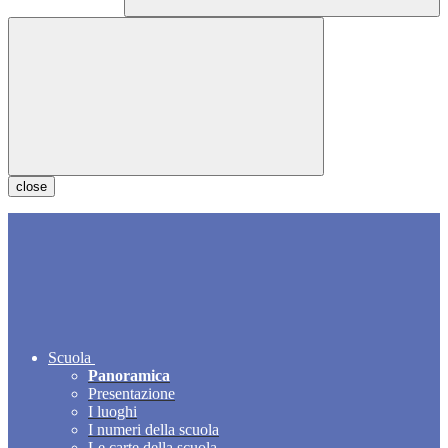
close
Scuola
Panoramica
Presentazione
I luoghi
I numeri della scuola
Le carte della scuola