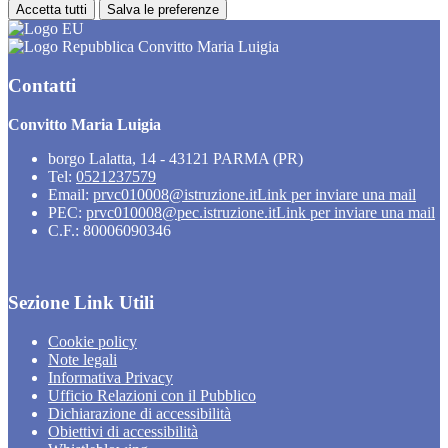
Accetta tutti
Salva le preferenze
Convitto Maria Luigia
Contatti
Convitto Maria Luigia
borgo Lalatta, 14 - 43121 PARMA (PR)
Tel:
0521237579
Email:
prvc010008@istruzione.it
Link per inviare una mail
PEC:
prvc010008@pec.istruzione.it
Link per inviare una mail
C.F.: 80006090346
Sezione Link Utili
Cookie policy
Note legali
Informativa Privacy
Ufficio Relazioni con il Pubblico
Dichiarazione di accessibilità
Obiettivi di accessibilità