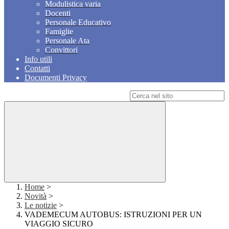
Modulistica varia
Docenti
Personale Educativo
Famiglie
Personale Ata
Convittori
Info utili
Contatti
Documenti Privacy
Campo di ricerca per le pagine del sito
Home
>
Novità
>
Le notizie
>
VADEMECUM AUTOBUS: ISTRUZIONI PER UN
VIAGGIO SICURO