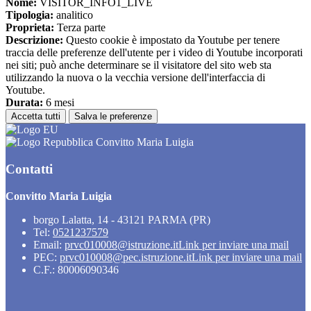
Nome:
VISITOR_INFO1_LIVE
Tipologia:
analitico
Proprieta:
Terza parte
Descrizione:
Questo cookie è impostato da Youtube per tenere
traccia delle preferenze dell'utente per i video di Youtube incorporati
nei siti; può anche determinare se il visitatore del sito web sta
utilizzando la nuova o la vecchia versione dell'interfaccia di
Youtube.
Durata:
6 mesi
Accetta tutti
Salva le preferenze
Convitto Maria Luigia
Contatti
Convitto Maria Luigia
borgo Lalatta, 14 - 43121 PARMA (PR)
Tel:
0521237579
Email:
prvc010008@istruzione.it
Link per inviare una mail
PEC:
prvc010008@pec.istruzione.it
Link per inviare una mail
C.F.: 80006090346