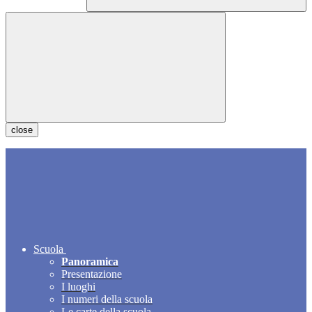
close
Scuola
Panoramica
Presentazione
I luoghi
I numeri della scuola
Le carte della scuola