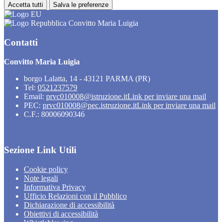
Accetta tutti
Salva le preferenze
Convitto Maria Luigia
Contatti
Convitto Maria Luigia
borgo Lalatta, 14 - 43121 PARMA (PR)
Tel:
0521237579
Email:
prvc010008@istruzione.it
Link per inviare una mail
PEC:
prvc010008@pec.istruzione.it
Link per inviare una mail
C.F.: 80006090346
Sezione Link Utili
Cookie policy
Note legali
Informativa Privacy
Ufficio Relazioni con il Pubblico
Dichiarazione di accessibilità
Obiettivi di accessibilità