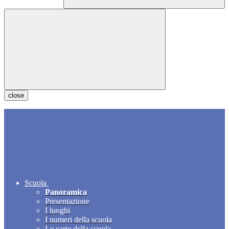
close
Scuola
Panoramica
Presentazione
I luoghi
I numeri della scuola
Le carte della scuola