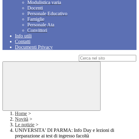
Modulistica varia
Docenti
Personale Educativo
Famiglie
Personale Ata
Convittori
Info utili
Contatti
Documenti Privacy
Campo di ricerca per le pagine del sito
Home
>
Novità
>
Le notizie
>
UNIVERSITA' DI PARMA: Info Day e lezioni di
preparazione ai test di ingresso facoltà