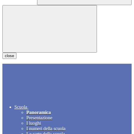
close
Scuola
Panoramica
Presentazione
I luoghi
I numeri della scuola
Le carte della scuola