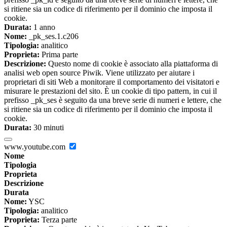
si ritiene sia un codice di riferimento per il dominio che imposta il
cookie.
Durata:
1 anno
Nome:
_pk_ses.1.c206
Tipologia:
analitico
Proprieta:
Prima parte
Descrizione:
Questo nome di cookie è associato alla piattaforma di
analisi web open source Piwik. Viene utilizzato per aiutare i
proprietari di siti Web a monitorare il comportamento dei visitatori e
misurare le prestazioni del sito. È un cookie di tipo pattern, in cui il
prefisso _pk_ses è seguito da una breve serie di numeri e lettere, che
si ritiene sia un codice di riferimento per il dominio che imposta il
cookie.
Durata:
30 minuti
www.youtube.com
Nome
Tipologia
Proprieta
Descrizione
Durata
Nome:
YSC
Tipologia:
analitico
Proprieta:
Terza parte