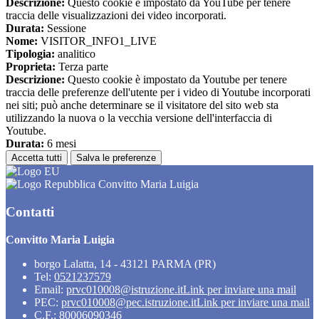
Descrizione:
Questo cookie è impostato da YouTube per tenere
traccia delle visualizzazioni dei video incorporati.
Durata:
Sessione
Nome:
VISITOR_INFO1_LIVE
Tipologia:
analitico
Proprieta:
Terza parte
Descrizione:
Questo cookie è impostato da Youtube per tenere
traccia delle preferenze dell'utente per i video di Youtube incorporati
nei siti; può anche determinare se il visitatore del sito web sta
utilizzando la nuova o la vecchia versione dell'interfaccia di
Youtube.
Durata:
6 mesi
Accetta tutti
Salva le preferenze
Convitto Maria Luigia
Contatti
Convitto Maria Luigia
borgo Lalatta, 14 - 43121 PARMA (PR)
Tel:
0521237579
Email:
prvc010008@istruzione.it
Link per inviare una mail
PEC:
prvc010008@pec.istruzione.it
Link per inviare una mail
C.F.: 80006090346