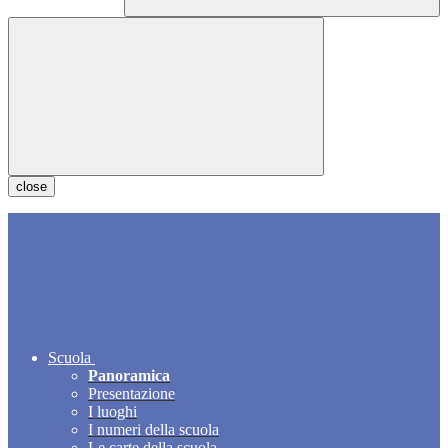
close
Scuola
Panoramica
Presentazione
I luoghi
I numeri della scuola
Le carte della scuola