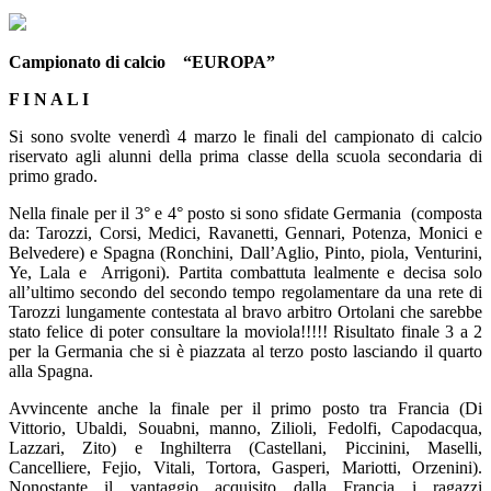
Campionato di calcio “EUROPA”
F I N A L I
Si sono svolte venerdì 4 marzo le finali del campionato di calcio
riservato agli alunni della prima classe della scuola secondaria di
primo grado.
Nella finale per il 3° e 4° posto si sono sfidate Germania (composta
da: Tarozzi, Corsi, Medici, Ravanetti, Gennari, Potenza, Monici e
Belvedere) e Spagna (Ronchini, Dall’Aglio, Pinto, piola, Venturini,
Ye, Lala e Arrigoni). Partita combattuta lealmente e decisa solo
all’ultimo secondo del secondo tempo regolamentare da una rete di
Tarozzi lungamente contestata al bravo arbitro Ortolani che sarebbe
stato felice di poter consultare la moviola!!!!! Risultato finale 3 a 2
per la Germania che si è piazzata al terzo posto lasciando il quarto
alla Spagna.
Avvincente anche la finale per il primo posto tra Francia (Di
Vittorio, Ubaldi, Souabni, manno, Zilioli, Fedolfi, Capodacqua,
Lazzari, Zito) e Inghilterra (Castellani, Piccinini, Maselli,
Cancelliere, Fejio, Vitali, Tortora, Gasperi, Mariotti, Orzenini).
Nonostante il vantaggio acquisito dalla Francia i ragazzi