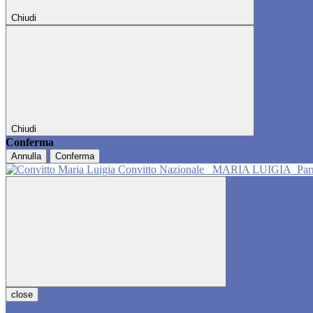
Chiudi
Chiudi
Conferma
Annulla
Conferma
Convitto Nazionale
MARIA LUIGIA
Pa
close