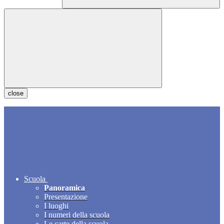
close
Scuola
Panoramica
Presentazione
I luoghi
I numeri della scuola
Le carte della scuola