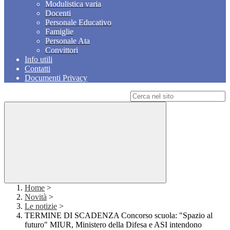
Modulistica varia
Docenti
Personale Educativo
Famiglie
Personale Ata
Convittori
Info utili
Contatti
Documenti Privacy
Campo di ricerca per le pagine del sito
Home
>
Novità
>
Le notizie
>
TERMINE DI SCADENZA Concorso scuola: "Spazio al
futuro" MIUR, Ministero della Difesa e ASI intendono