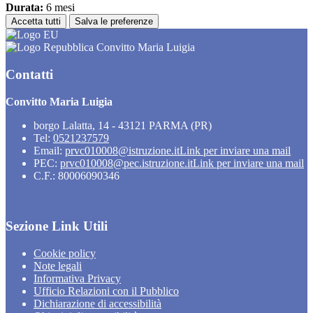
Durata:
6 mesi
Accetta tutti
Salva le preferenze
Convitto Maria Luigia
Contatti
Convitto Maria Luigia
borgo Lalatta, 14 - 43121 PARMA (PR)
Tel:
0521237579
Email:
prvc010008@istruzione.it
Link per inviare una mail
PEC:
prvc010008@pec.istruzione.it
Link per inviare una mail
C.F.: 80006090346
Sezione Link Utili
Cookie policy
Note legali
Informativa Privacy
Ufficio Relazioni con il Pubblico
Dichiarazione di accessibilità