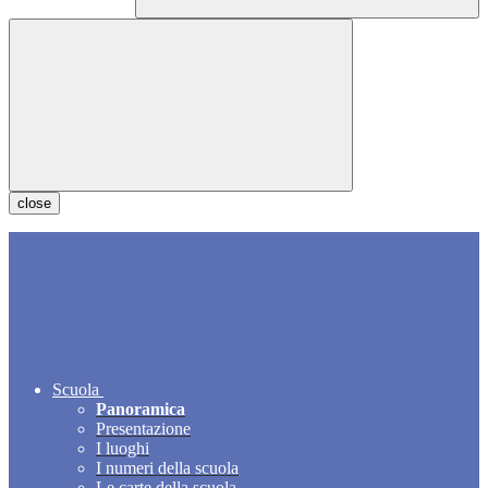
close
Scuola
Panoramica
Presentazione
I luoghi
I numeri della scuola
Le carte della scuola