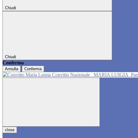
Chiudi
Chiudi
Conferma
Annulla
Conferma
Convitto Nazionale
MARIA LUIGIA
Pa
close