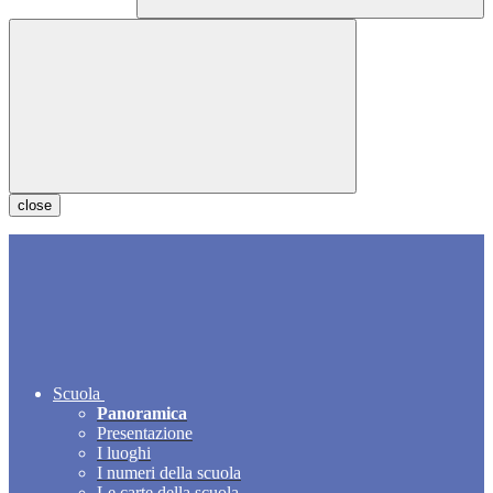
close
Scuola
Panoramica
Presentazione
I luoghi
I numeri della scuola
Le carte della scuola