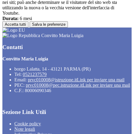
nei siti; può anche determinare se il visitatore del sito web sta
utilizzando la nuova o la vecchia versione dell'interfaccia di
Youtube.
Durata:
6 mesi
Accetta tutti
Salva le preferenze
Convitto Maria Luigia
Contatti
Convitto Maria Luigia
borgo Lalatta, 14 - 43121 PARMA (PR)
Tel:
0521237579
Email:
prvc010008@istruzione.it
Link per inviare una mail
PEC:
prvc010008@pec.istruzione.it
Link per inviare una mail
C.F.: 80006090346
Sezione Link Utili
Cookie policy
Note legali