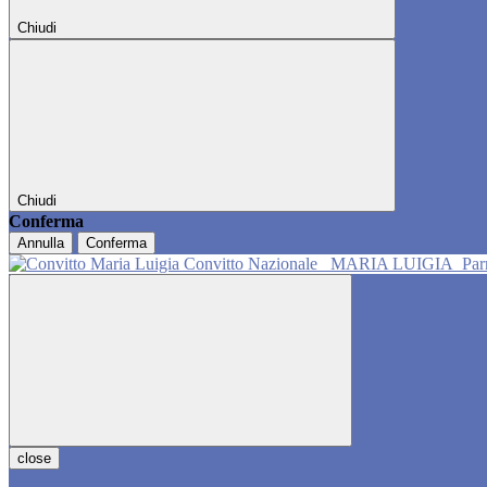
Chiudi
Chiudi
Conferma
Annulla
Conferma
Convitto Nazionale
MARIA LUIGIA
Pa
close