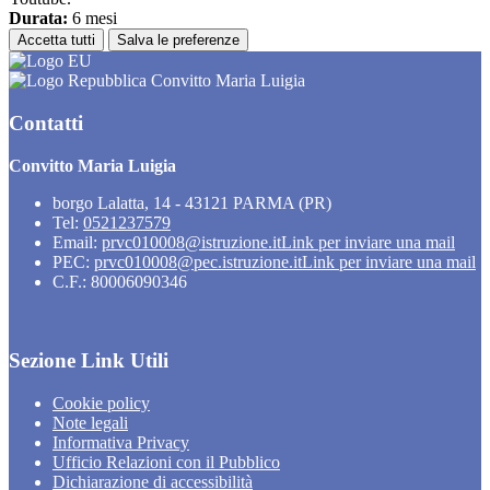
Durata:
6 mesi
Accetta tutti
Salva le preferenze
Convitto Maria Luigia
Contatti
Convitto Maria Luigia
borgo Lalatta, 14 - 43121 PARMA (PR)
Tel:
0521237579
Email:
prvc010008@istruzione.it
Link per inviare una mail
PEC:
prvc010008@pec.istruzione.it
Link per inviare una mail
C.F.: 80006090346
Sezione Link Utili
Cookie policy
Note legali
Informativa Privacy
Ufficio Relazioni con il Pubblico
Dichiarazione di accessibilità