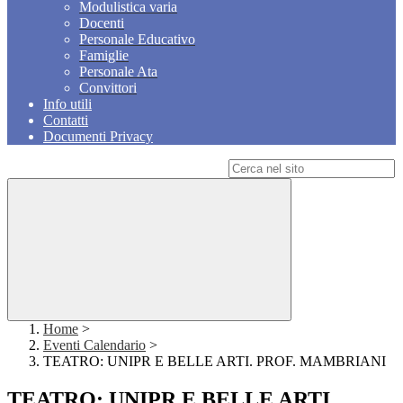
Modulistica varia
Docenti
Personale Educativo
Famiglie
Personale Ata
Convittori
Info utili
Contatti
Documenti Privacy
Campo di ricerca per le pagine del sito
Home
>
Eventi Calendario
>
TEATRO: UNIPR E BELLE ARTI. PROF. MAMBRIANI
TEATRO: UNIPR E BELLE ARTI.