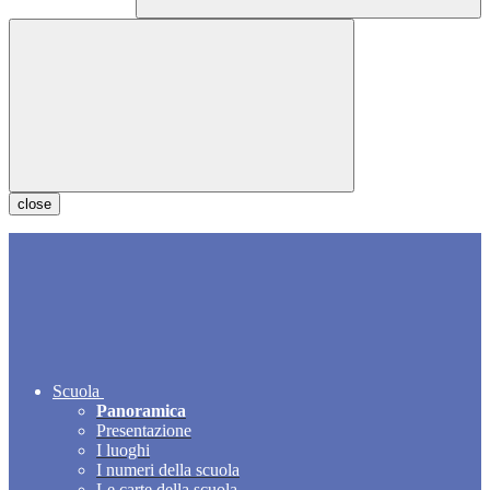
close
Scuola
Panoramica
Presentazione
I luoghi
I numeri della scuola
Le carte della scuola