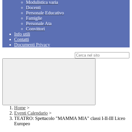
Modulistica varia
Docenti
Personale Educativo
Famiglie
Personale Ata
Convittori
Info utili
Contatti
Documenti Privacy
Campo di ricerca per le pagine del sito
Home
>
Eventi Calendario
>
TEATRO: Spettacolo "MAMMA MIA" classi I-II-III Liceo
Europeo