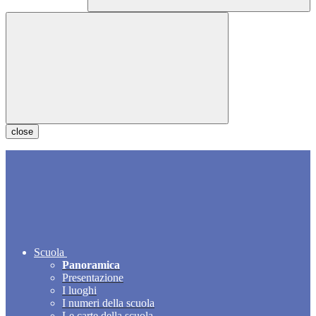
close
Scuola
Panoramica
Presentazione
I luoghi
I numeri della scuola
Le carte della scuola