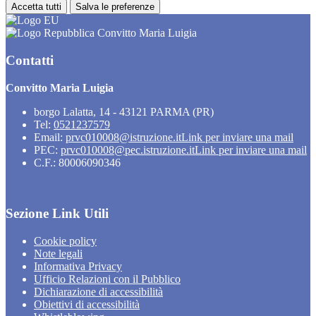
Accetta tutti
Salva le preferenze
Convitto Maria Luigia
Contatti
Convitto Maria Luigia
borgo Lalatta, 14 - 43121 PARMA (PR)
Tel:
0521237579
Email:
prvc010008@istruzione.it
Link per inviare una mail
PEC:
prvc010008@pec.istruzione.it
Link per inviare una mail
C.F.: 80006090346
Sezione Link Utili
Cookie policy
Note legali
Informativa Privacy
Ufficio Relazioni con il Pubblico
Dichiarazione di accessibilità
Obiettivi di accessibilità