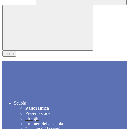
close
Scuola
Panoramica
Presentazione
I luoghi
I numeri della scuola
Le carte della scuola