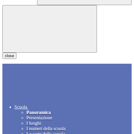
close
Scuola
Panoramica
Presentazione
I luoghi
I numeri della scuola
Le carte della scuola