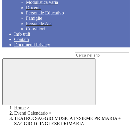
Modulistica varia
Docenti
Personale Educativo
Famiglie
Personale Ata
Convittori
Info utili
Contatti
Documenti Privacy
Campo di ricerca per le pagine del sito
Home
>
Eventi Calendario
>
TEATRO: SAGGIO MUSICA INSIEME PRIMARIA e
SAGGIO DI INGLESE PRIMARIA