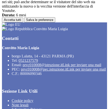
nei siti; può anche determinare se il visitatore del sito web sta
utilizzando la nuova o la vecchia versione dell'interfaccia di
Youtube.
Durata:
6 mesi
Accetta tutti
Salva le preferenze
Convitto Maria Luigia
Contatti
Convitto Maria Luigia
borgo Lalatta, 14 - 43121 PARMA (PR)
Tel:
0521237579
Email:
prvc010008@istruzione.it
Link per inviare una mail
PEC:
prvc010008@pec.istruzione.it
Link per inviare una mail
C.F.: 80006090346
Sezione Link Utili
Cookie policy
Note legali