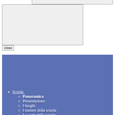
close
Scuola
Panoramica
Presentazione
I luoghi
I numeri della scuola
Le carte della scuola