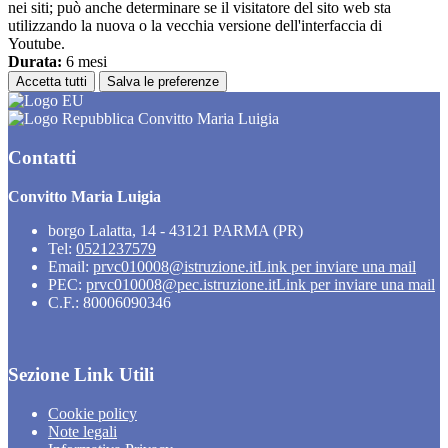
nei siti; può anche determinare se il visitatore del sito web sta
utilizzando la nuova o la vecchia versione dell'interfaccia di
Youtube.
Durata:
6 mesi
Accetta tutti
Salva le preferenze
Convitto Maria Luigia
Contatti
Convitto Maria Luigia
borgo Lalatta, 14 - 43121 PARMA (PR)
Tel:
0521237579
Email:
prvc010008@istruzione.it
Link per inviare una mail
PEC:
prvc010008@pec.istruzione.it
Link per inviare una mail
C.F.: 80006090346
Sezione Link Utili
Cookie policy
Note legali