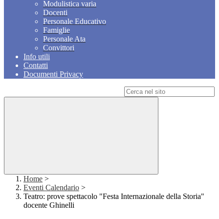
Modulistica varia
Docenti
Personale Educativo
Famiglie
Personale Ata
Convittori
Info utili
Contatti
Documenti Privacy
Campo di ricerca per le pagine del sito
Home
>
Eventi Calendario
>
Teatro: prove spettacolo "Festa Internazionale della Storia"
docente Ghinelli