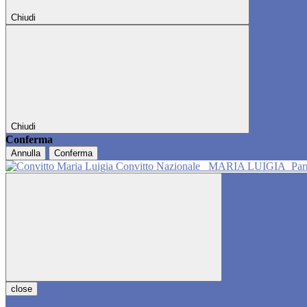
Chiudi
Chiudi
Conferma
Annulla
Conferma
Convitto Nazionale
MARIA LUIGIA
Pa
close