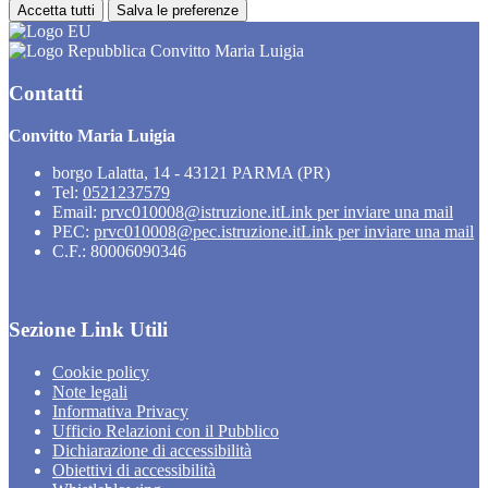
Accetta tutti
Salva le preferenze
Convitto Maria Luigia
Contatti
Convitto Maria Luigia
borgo Lalatta, 14 - 43121 PARMA (PR)
Tel:
0521237579
Email:
prvc010008@istruzione.it
Link per inviare una mail
PEC:
prvc010008@pec.istruzione.it
Link per inviare una mail
C.F.: 80006090346
Sezione Link Utili
Cookie policy
Note legali
Informativa Privacy
Ufficio Relazioni con il Pubblico
Dichiarazione di accessibilità
Obiettivi di accessibilità