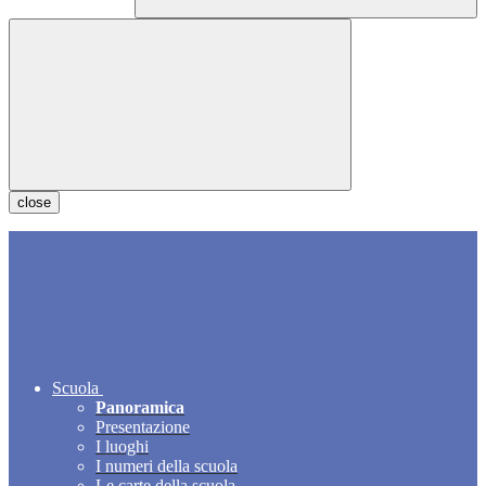
close
Scuola
Panoramica
Presentazione
I luoghi
I numeri della scuola
Le carte della scuola