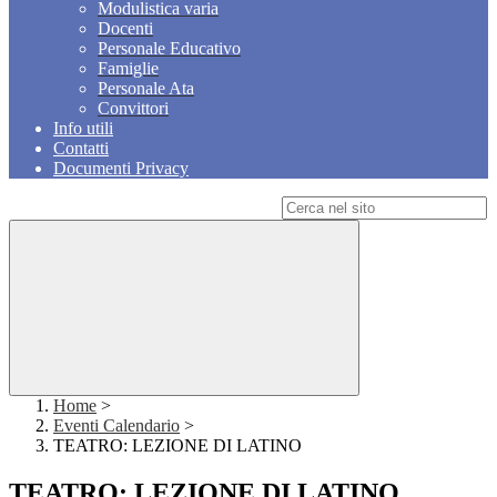
Modulistica varia
Docenti
Personale Educativo
Famiglie
Personale Ata
Convittori
Info utili
Contatti
Documenti Privacy
Campo di ricerca per le pagine del sito
Home
>
Eventi Calendario
>
TEATRO: LEZIONE DI LATINO
TEATRO: LEZIONE DI LATINO