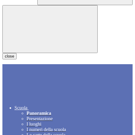
close
Scuola
Panoramica
Presentazione
I luoghi
I numeri della scuola
Le carte della scuola