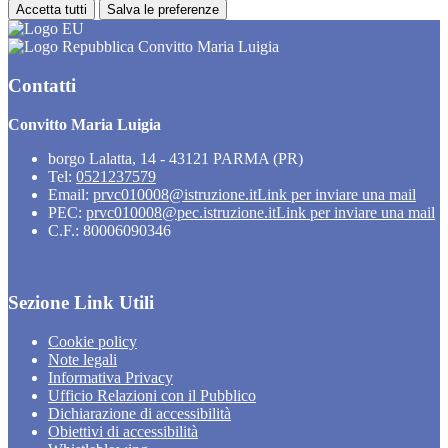
Accetta tutti
Salva le preferenze
Convitto Maria Luigia
Contatti
Convitto Maria Luigia
borgo Lalatta, 14 - 43121 PARMA (PR)
Tel:
0521237579
Email:
prvc010008@istruzione.it
Link per inviare una mail
PEC:
prvc010008@pec.istruzione.it
Link per inviare una mail
C.F.: 80006090346
Sezione Link Utili
Cookie policy
Note legali
Informativa Privacy
Ufficio Relazioni con il Pubblico
Dichiarazione di accessibilità
Obiettivi di accessibilità