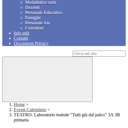
Modulistica varia
Docenti
Personale Educativo
Famiglie
Personale Ata
Convittori
Info utili
Contatti
Documenti Privacy
Campo di ricerca per le pagine del sito
Home
>
Eventi Calendario
>
TEATRO: Laboratorio teatrale "Tutti giù dal palco" 3A 3B
primaria