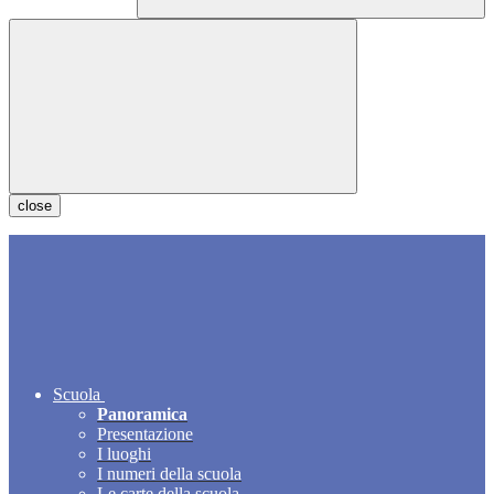
close
Scuola
Panoramica
Presentazione
I luoghi
I numeri della scuola
Le carte della scuola