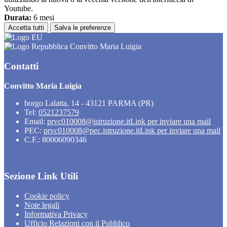
Youtube.
Durata:
6 mesi
Accetta tutti
Salva le preferenze
Convitto Maria Luigia
Contatti
Convitto Maria Luigia
borgo Lalatta, 14 - 43121 PARMA (PR)
Tel:
0521237579
Email:
prvc010008@istruzione.it
Link per inviare una mail
PEC:
prvc010008@pec.istruzione.it
Link per inviare una mail
C.F.: 80006090346
Sezione Link Utili
Cookie policy
Note legali
Informativa Privacy
Ufficio Relazioni con il Pubblico