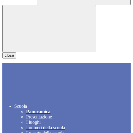
close
Scuola
Panoramica
Presentazione
I luoghi
I numeri della scuola
Le carte della scuola