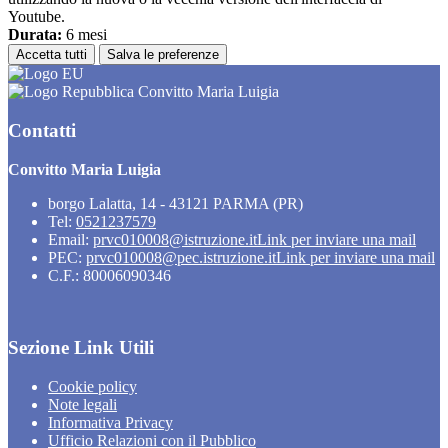
Youtube.
Durata:
6 mesi
Accetta tutti
Salva le preferenze
Convitto Maria Luigia
Contatti
Convitto Maria Luigia
borgo Lalatta, 14 - 43121 PARMA (PR)
Tel:
0521237579
Email:
prvc010008@istruzione.it
Link per inviare una mail
PEC:
prvc010008@pec.istruzione.it
Link per inviare una mail
C.F.: 80006090346
Sezione Link Utili
Cookie policy
Note legali
Informativa Privacy
Ufficio Relazioni con il Pubblico