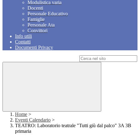
Modulistica varia
Docenti
Personale Educativo
Famiglie
Personale Ata
Convittori
Info utili
Contatti
Documenti Privacy
Campo di ricerca per le pagine del sito
Home
>
Eventi Calendario
>
TEATRO: Laboratorio teatrale "Tutti giù dal palco" 3A 3B
primaria