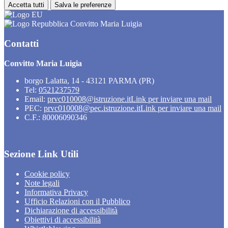
Accetta tutti
Salva le preferenze
Convitto Maria Luigia
Contatti
Convitto Maria Luigia
borgo Lalatta, 14 - 43121 PARMA (PR)
Tel:
0521237579
Email:
prvc010008@istruzione.it
Link per inviare una mail
PEC:
prvc010008@pec.istruzione.it
Link per inviare una mail
C.F.: 80006090346
Sezione Link Utili
Cookie policy
Note legali
Informativa Privacy
Ufficio Relazioni con il Pubblico
Dichiarazione di accessibilità
Obiettivi di accessibilità