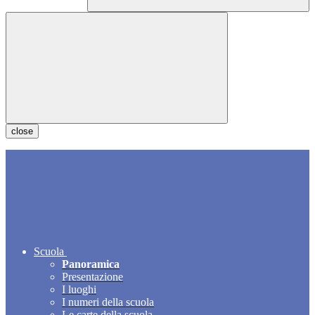
close
Scuola
Panoramica
Presentazione
I luoghi
I numeri della scuola
Le carte della scuola