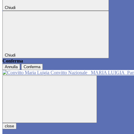
Chiudi
Chiudi
Conferma
Annulla
Conferma
Convitto Nazionale
MARIA LUIGIA
Pa
close