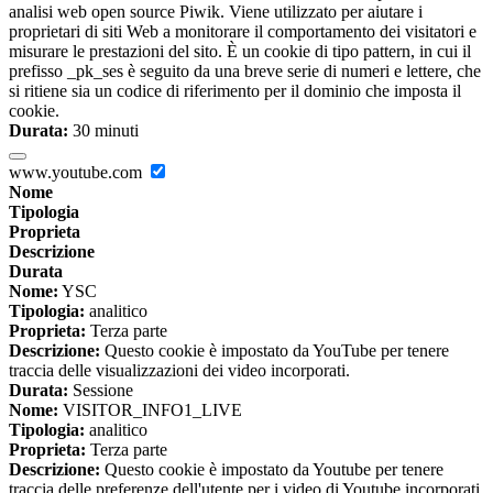
analisi web open source Piwik. Viene utilizzato per aiutare i
proprietari di siti Web a monitorare il comportamento dei visitatori e
misurare le prestazioni del sito. È un cookie di tipo pattern, in cui il
prefisso _pk_ses è seguito da una breve serie di numeri e lettere, che
si ritiene sia un codice di riferimento per il dominio che imposta il
cookie.
Durata:
30 minuti
www.youtube.com
Nome
Tipologia
Proprieta
Descrizione
Durata
Nome:
YSC
Tipologia:
analitico
Proprieta:
Terza parte
Descrizione:
Questo cookie è impostato da YouTube per tenere
traccia delle visualizzazioni dei video incorporati.
Durata:
Sessione
Nome:
VISITOR_INFO1_LIVE
Tipologia:
analitico
Proprieta:
Terza parte
Descrizione:
Questo cookie è impostato da Youtube per tenere
traccia delle preferenze dell'utente per i video di Youtube incorporati