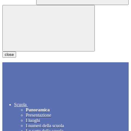
close
Scuola
Panoramica
Presentazione
I luoghi
I numeri della scuola
Le carte della scuola