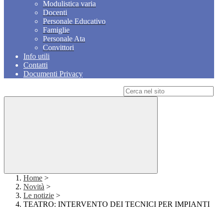
Modulistica varia
Docenti
Personale Educativo
Famiglie
Personale Ata
Convittori
Info utili
Contatti
Documenti Privacy
Campo di ricerca per le pagine del sito
Home
>
Novità
>
Le notizie
>
TEATRO: INTERVENTO DEI TECNICI PER IMPIANTI