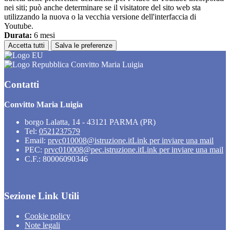
nei siti; può anche determinare se il visitatore del sito web sta
utilizzando la nuova o la vecchia versione dell'interfaccia di
Youtube.
Durata:
6 mesi
Accetta tutti
Salva le preferenze
Convitto Maria Luigia
Contatti
Convitto Maria Luigia
borgo Lalatta, 14 - 43121 PARMA (PR)
Tel:
0521237579
Email:
prvc010008@istruzione.it
Link per inviare una mail
PEC:
prvc010008@pec.istruzione.it
Link per inviare una mail
C.F.: 80006090346
Sezione Link Utili
Cookie policy
Note legali