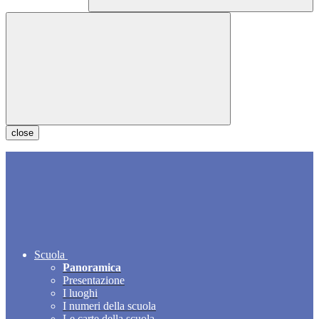
close
Scuola
Panoramica
Presentazione
I luoghi
I numeri della scuola
Le carte della scuola