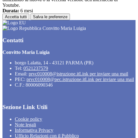
Youtube.
Durata:
6 mesi
Accetta tutti
Salva le preferenze
Convitto Maria Luigia
Contatti
Convitto Maria Luigia
borgo Lalatta, 14 - 43121 PARMA (PR)
Tel:
0521237579
Email:
prvc010008@istruzione.it
Link per inviare una mail
PEC:
prvc010008@pec.istruzione.it
Link per inviare una mail
C.F.: 80006090346
Sezione Link Utili
Cookie policy
Note legali
Informativa Privacy
Ufficio Relazioni con il Pubblico