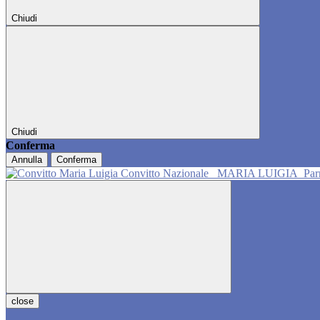
Chiudi
Chiudi
Conferma
Annulla
Conferma
Convitto Nazionale
MARIA LUIGIA
Pa
close