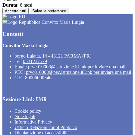
Durata:
6 mesi
Accetta tutti
Salva le preferenze
Convitto Maria Luigia
Contatti
Convitto Maria Luigia
borgo Lalatta, 14 - 43121 PARMA (PR)
Tel:
0521237579
Email:
prvc010008@istruzione.it
Link per inviare una mail
PEC:
prvc010008@pec.istruzione.it
Link per inviare una mail
C.F.: 80006090346
Sezione Link Utili
Cookie policy
Note legali
Informativa Privacy
Ufficio Relazioni con il Pubblico
Dichiarazione di accessibilità