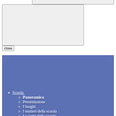
close
Scuola
Panoramica
Presentazione
I luoghi
I numeri della scuola
Le carte della scuola