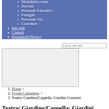
Modulistica varia
Docenti
Personale Educativo
Famiglie
Personale Ata
Convittori
Info utili
Contatti
Documenti Privacy
Campo di ricerca per le pagine del sito
Home
>
Eventi Calendario
>
Teatro/ Giardino/Cappella: Giardini Gourmet
Teatro/ Giardino/Cappella: Giardini