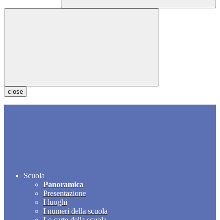
close
Scuola
Panoramica
Presentazione
I luoghi
I numeri della scuola
Le carte della scuola