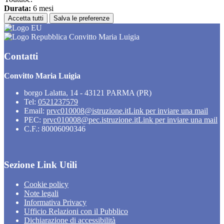
Durata:
6 mesi
Accetta tutti
Salva le preferenze
Convitto Maria Luigia
Contatti
Convitto Maria Luigia
borgo Lalatta, 14 - 43121 PARMA (PR)
Tel:
0521237579
Email:
prvc010008@istruzione.it
Link per inviare una mail
PEC:
prvc010008@pec.istruzione.it
Link per inviare una mail
C.F.: 80006090346
Sezione Link Utili
Cookie policy
Note legali
Informativa Privacy
Ufficio Relazioni con il Pubblico
Dichiarazione di accessibilità