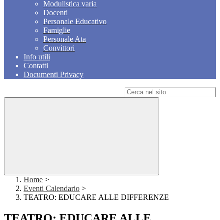
Modulistica varia
Docenti
Personale Educativo
Famiglie
Personale Ata
Convittori
Info utili
Contatti
Documenti Privacy
Campo di ricerca per le pagine del sito
Home
>
Eventi Calendario
>
TEATRO: EDUCARE ALLE DIFFERENZE
TEATRO: EDUCARE ALLE