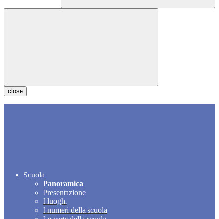
close
Scuola
Panoramica
Presentazione
I luoghi
I numeri della scuola
Le carte della scuola