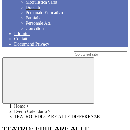
Modulistica varia
Docenti
Personale Educativo
Famiglie
Personale Ata
Convittori
Info utili
Contatti
Documenti Privacy
Campo di ricerca per le pagine del sito
Home
>
Eventi Calendario
>
TEATRO: EDUCARE ALLE DIFFERENZE
TEATRO: EDUCARE ALLE