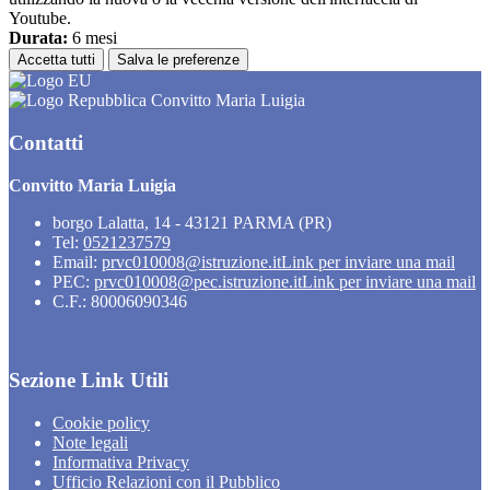
Youtube.
Durata:
6 mesi
Accetta tutti
Salva le preferenze
Convitto Maria Luigia
Contatti
Convitto Maria Luigia
borgo Lalatta, 14 - 43121 PARMA (PR)
Tel:
0521237579
Email:
prvc010008@istruzione.it
Link per inviare una mail
PEC:
prvc010008@pec.istruzione.it
Link per inviare una mail
C.F.: 80006090346
Sezione Link Utili
Cookie policy
Note legali
Informativa Privacy
Ufficio Relazioni con il Pubblico