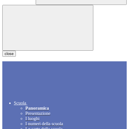
close
Scuola
Panoramica
Presentazione
I luoghi
I numeri della scuola
Le carte della scuola