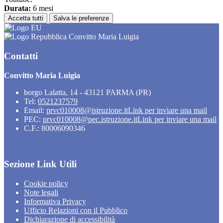
Durata:
6 mesi
Accetta tutti
Salva le preferenze
Convitto Maria Luigia
Contatti
Convitto Maria Luigia
borgo Lalatta, 14 - 43121 PARMA (PR)
Tel:
0521237579
Email:
prvc010008@istruzione.it
Link per inviare una mail
PEC:
prvc010008@pec.istruzione.it
Link per inviare una mail
C.F.: 80006090346
Sezione Link Utili
Cookie policy
Note legali
Informativa Privacy
Ufficio Relazioni con il Pubblico
Dichiarazione di accessibilità