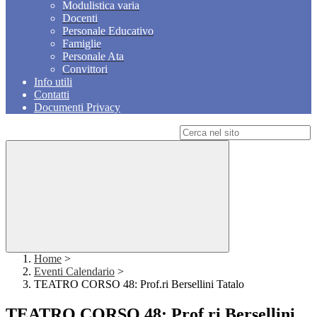
Modulistica varia
Docenti
Personale Educativo
Famiglie
Personale Ata
Convittori
Info utili
Contatti
Documenti Privacy
Campo di ricerca per le pagine del sito
Home
>
Eventi Calendario
>
TEATRO CORSO 48: Prof.ri Bersellini Tatalo
TEATRO CORSO 48: Prof.ri Bersellini