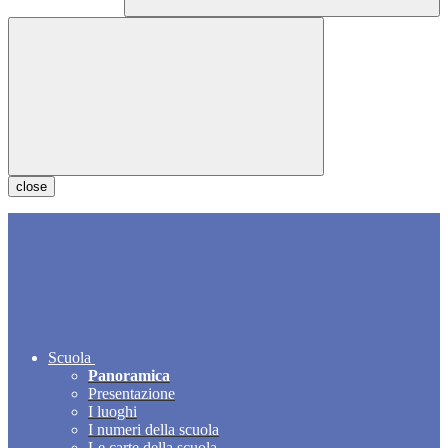
close
Scuola
Panoramica
Presentazione
I luoghi
I numeri della scuola
Le carte della scuola