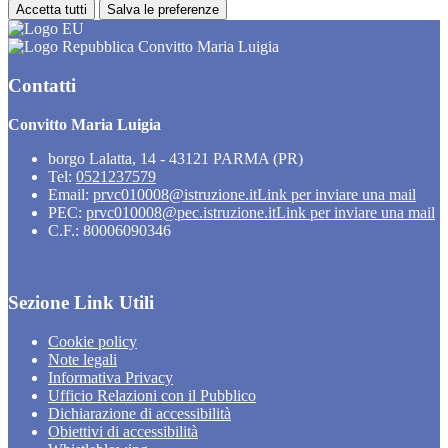
Accetta tutti
Salva le preferenze
Convitto Maria Luigia
Contatti
Convitto Maria Luigia
borgo Lalatta, 14 - 43121 PARMA (PR)
Tel:
0521237579
Email:
prvc010008@istruzione.it
Link per inviare una mail
PEC:
prvc010008@pec.istruzione.it
Link per inviare una mail
C.F.: 80006090346
Sezione Link Utili
Cookie policy
Note legali
Informativa Privacy
Ufficio Relazioni con il Pubblico
Dichiarazione di accessibilità
Obiettivi di accessibilità