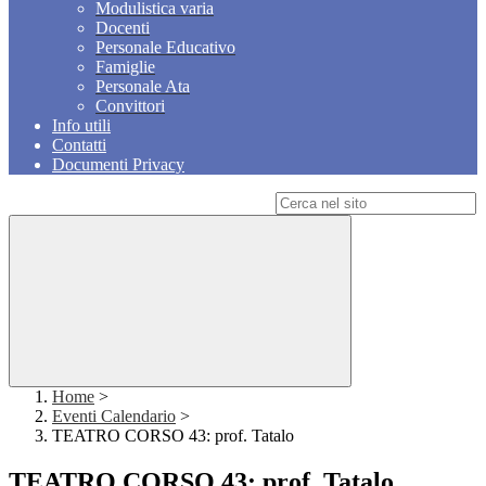
Modulistica varia
Docenti
Personale Educativo
Famiglie
Personale Ata
Convittori
Info utili
Contatti
Documenti Privacy
Campo di ricerca per le pagine del sito
Home
>
Eventi Calendario
>
TEATRO CORSO 43: prof. Tatalo
TEATRO CORSO 43: prof. Tatalo