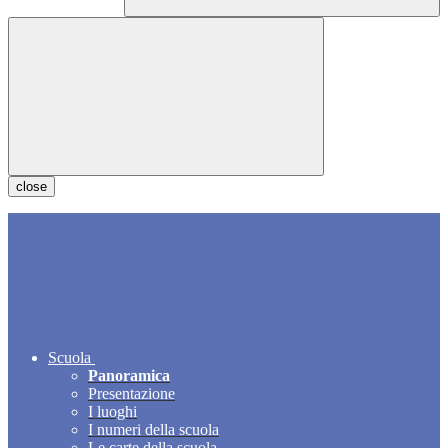
close
Scuola
Panoramica
Presentazione
I luoghi
I numeri della scuola
Le carte della scuola